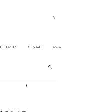
U LIIKMEKS
KONTAKT
More
k seltsi liikmed 