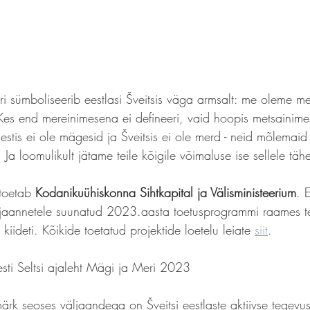
i sümboliseerib eestlasi Šveitsis väga armsalt: me oleme m
s end mereinimesena ei defineeri, vaid hoopis metsainimes
estis ei ole mägesid ja Šveitsis ei ole merd - neid mõlemai
. Ja loomulikult jätame teile kõigile võimaluse ise sellele t
toetab 
Kodanikuühiskonna Sihtkapital ja Välisministeerium
. E
jaannetele suunatud 2023.aasta toetusprogrammi raames teg
kiideti. Kõikide toetatud projektide loetelu leiate 
siit
. 
 Eesti Seltsi ajaleht Mägi ja Meri 2023
rk seoses väljaandega on Šveitsi eestlaste aktiivse tegevuse