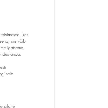
ereinimesed, kes 
ena, siis võib 
d me igatseme, 
ähendus anda.
esti 
i selts 
 pildile 