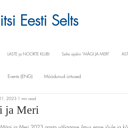
tsi Eesti Selts
LASTE ja NOORTE KLUBI
Seltsi ajakiri "MÄGI JA MERI"
AST
Events (ENG)
Möödunud üritused
21, 2023
1 min read
 ja Meri
eht Mägi ja Meri 2023.aasta väljaanne ilmus enne jõule ja kõi