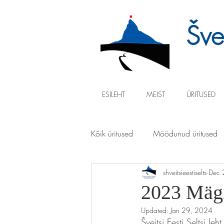
Švei
ESILEHT
MEIST
ÜRITUSED
Kõik üritused
Möödunud üritused
shveitsieestiselts
Dec 
2023 Mägi
Updated:
Jan 29, 2024
Šveitsi Eesti Seltsi l