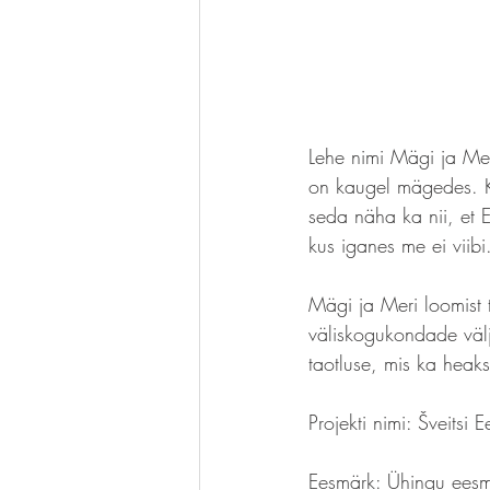
Lehe nimi Mägi ja Mer
on kaugel mägedes. Ke
seda näha ka nii, et E
kus iganes me ei viibi
Mägi ja Meri loomist 
väliskogukondade väl
taotluse, mis ka heaks 
Projekti nimi: Šveitsi
Eesmärk: Ühingu eesmä