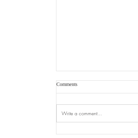
Comments
Write a comment...
Eesti Laste ja Noorte Klubi 10
aastane