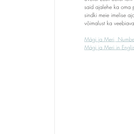
said ajalehe ka oma po
sindki meie imelise aj
võimalust ka veebiava
Mägi ja Meri, Numbe
Mägi ja Meri in Engli