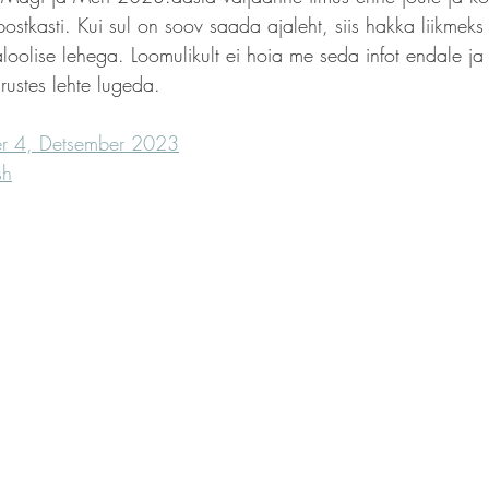
stkasti. Kui sul on soov saada ajaleht, siis hakka liikmeks 
aloolise lehega. Loomulikult ei hoia me seda infot endale j
rustes lehte lugeda.
r 4, Detsember 2023
sh