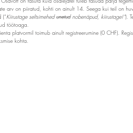
. Osavõtt on tasuta kuid osalejatel tuleb tasuda pärja tegem
ate arv on piiratud, kohti on ainult 14. Seega kui teil on hu
 (“
Kiirustage seltsimehed 
unetud
 nobenäpud, kiirustage!”
). 
dud töötoaga.
Fienta platvormil toimub ainult registreerumine (0 CHF). Regi
ksmise kohta.