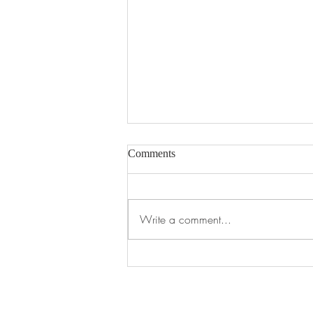
Comments
Write a comment...
Teaduspäev lastele ja noortele