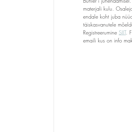
Bühler’i juhendamisel
materjali kulu. Osalej
endale koht juba nüüd
täiskasvanutele mõel
Registreerumine 
SIIT
. 
emaili kus on info ma