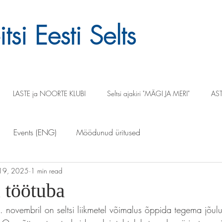
tsi Eesti Selts
LASTE ja NOORTE KLUBI
Seltsi ajakiri "MÄGI JA MERI"
AST
Events (ENG)
Möödunud üritused
19, 2025
1 min read
 töötuba
. novembril on seltsi liikmetel võimalus õppida tegema jõu