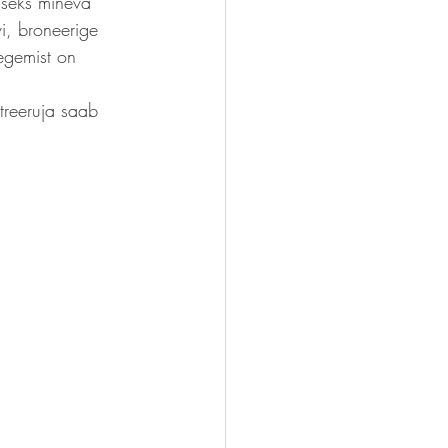
iseks mineva 
vi, broneerige 
Tegemist on 
streeruja saab 