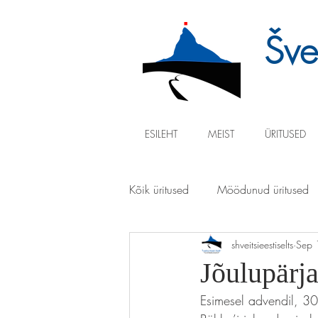
Švei
ESILEHT
MEIST
ÜRITUSED
Kõik üritused
Möödunud üritused
shveitsieestiselts
Sep 
Jõulupärja
Esimesel advendil, 30