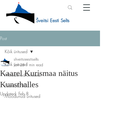
Šveitsi Eesti Selts
Post
Kõik üritused
shveitsieestiselts
Kõik üritused
Jan 25
1 min read
Kaarel Kurismaa näitus
Möödunud üritused
Kunsthalles
Events (ENG)
Updated:
Feb 8
Möödunud üritused