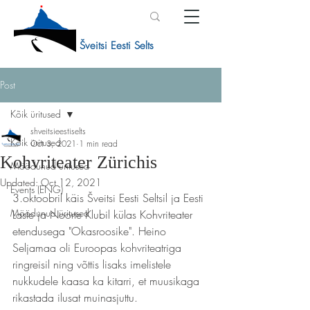
Šveitsi Eesti Selts
Post
Kõik üritused
shveitsieestiselts
Kõik üritused
Oct 3, 2021
1 min read
Kohvriteater Zürichis
Möödunud üritused
Updated:
Oct 12, 2021
Events (ENG)
3.oktoobril käis Šveitsi Eesti Seltsil ja Eesti 
Möödunud üritused
Laste ja Noorte Klubil külas Kohvriteater 
etendusega "Okasroosike". Heino 
Seljamaa oli Euroopas kohvriteatriga 
ringreisil ning võttis lisaks imelistele 
nukkudele kaasa ka kitarri, et muusikaga 
rikastada ilusat muinasjuttu.