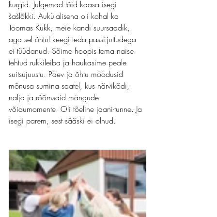
kurgid. Julgemad tõid kaasa isegi 
šašlõkki. Aukülalisena oli kohal ka 
Toomas Kukk, meie kandi suursaadik, 
aga sel õhtul keegi teda passi-juttudega 
ei tüüdanud. Sõime hoopis tema naise 
tehtud rukkileiba ja haukasime peale 
suitsujuustu. Päev ja õhtu möödusid 
mõnusa sumina saatel, kus närvikõdi, 
nalja ja rõõmsaid mängude 
võidumomente. Oli tõeline jaani-tunne. Ja 
isegi parem, sest sääski ei olnud.