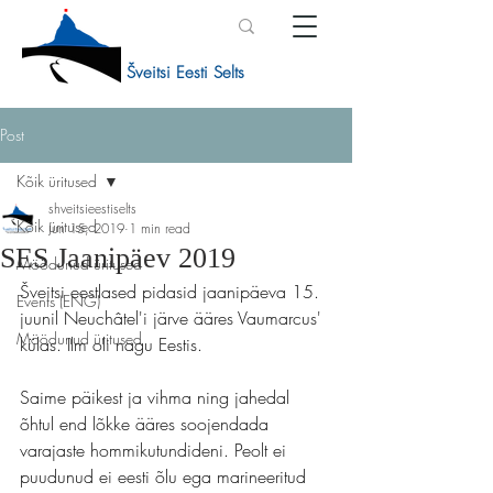
Šveitsi Eesti Selts
Post
Kõik üritused
shveitsieestiselts
Kõik üritused
Jun 15, 2019
1 min read
SES Jaanipäev 2019
Möödunud üritused
Šveitsi eestlased pidasid jaanipäeva 15. 
Events (ENG)
juunil Neuchâtel'i järve ääres Vaumarcus' 
Möödunud üritused
külas. Ilm oli nagu Eestis.
Saime päikest ja vihma ning jahedal 
õhtul end lõkke ääres soojendada 
varajaste hommikutundideni. Peolt ei 
puudunud ei eesti õlu ega marineeritud 