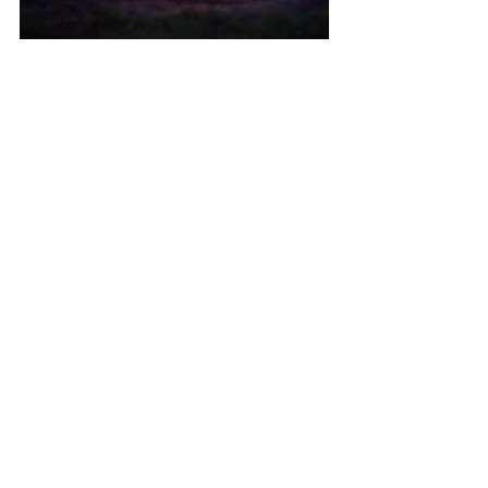
Möödunud üritused