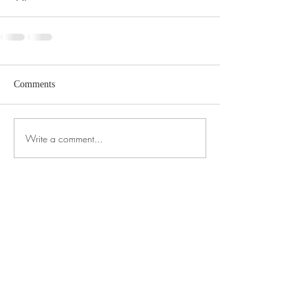
Comments
Write a comment...
ŠVEITSI EESTI SELTS
Ühendame Šveitsis elavaid eestlasi korraldades
erinevaid üritusi ja olles häälekandjaks kõigele,
mis Šveitsis eestlastega seotud
AADRESS