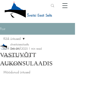
Šveitsi Eesti Selts
Post
Kõik üritused
shveitsieestiselts
Kõik üritused
Dec 21, 2025
1 min read
VASTUVÕTT
Möödunud üritused
AUKONSULAADIS
Events (ENG)
Möödunud üritused