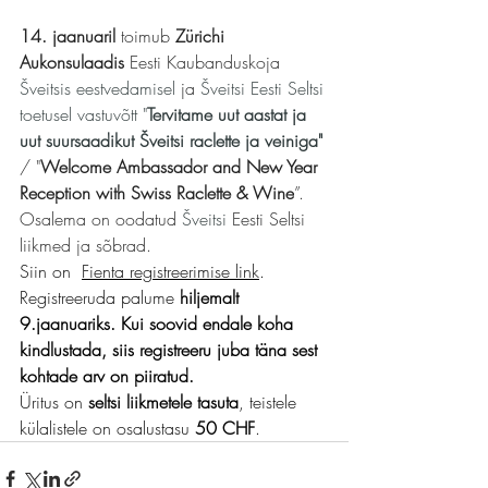
14. jaanuaril 
toimub 
Zürichi 
Aukonsulaadis 
Eesti Kaubanduskoja 
Šveitsis eestvedamisel 
ja 
Šveitsi Eesti Seltsi 
toetusel vastuvõtt "
Tervitame uut aastat ja 
uut suursaadikut Šveitsi raclette ja veiniga"
/ "
Welcome Ambassador and New Year 
Reception with Swiss Raclette & Wine
”.
Osalema on oodatud 
Šveitsi 
Eesti Seltsi 
liikmed ja sõbrad.
Siin on  
Fienta registreerimise link
.
Registreeruda palume 
hiljemalt 
9.jaanuariks. Kui soovid endale koha 
kindlustada, siis registreeru juba täna sest 
kohtade arv on piiratud.
Üritus on 
seltsi liikmetele tasuta
, teistele 
külalistele on osalustasu 
50 CHF
.