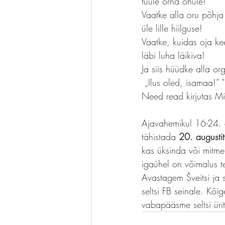
tuule õrna õhule!
Vaatke alla oru põhja
üle lille hiilguse!
Vaatke, kuidas oja ke
läbi luha läikiva!
Ja siis hüüdke alla or
 „Ilus oled, isamaa!” "
Need read kirjutas Mi
Ajavahemikul 16-24. 
tähistada 
20. augustit 
kas üksinda või mitmek
igaühel on võimalus te
Avastagem Šveitsi ja 
seltsi FB seinale. Kõi
vabapääsme seltsi ürit