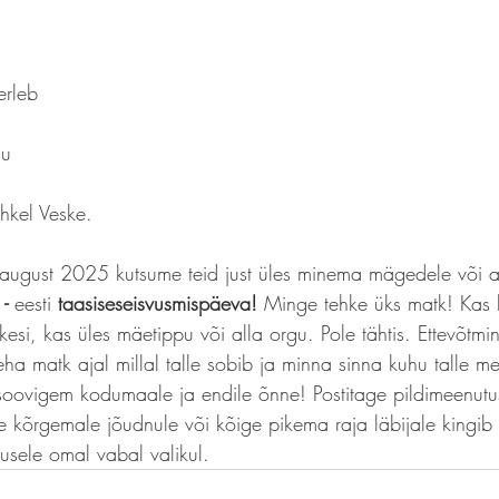
erleb
gu
hkel Veske.
august 2025 kutsume teid just üles minema mägedele või al
- 
eesti 
taasiseseisvusmispäeva! 
Minge tehke üks matk! Kas l
esi, kas üles mäetippu või alla orgu. Pole tähtis. Ettevõtmi
ha matk ajal millal talle sobib ja minna sinna kuhu talle me
soovigem kodumaale ja endile õnne! Postitage pildimeenut
ge kõrgemale jõudnule või kõige pikema raja läbijale kingib 
usele omal vabal valikul.