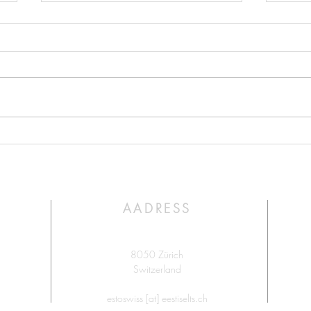
Jaani
35 aastat EV
taasiseseisvumisest. Tähistamine
Zugis.
AADRESS
8050 Zürich
Switzerland
estoswiss [at] eestiselts.ch