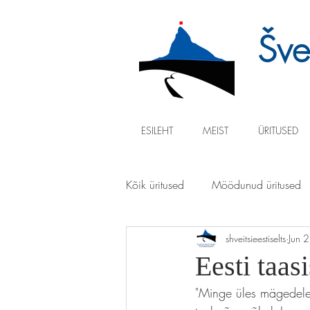
Švei
ESILEHT
MEIST
ÜRITUSED
Kõik üritused
Möödunud üritused
shveitsieestiselts
Jun 
Eesti taas
"Minge üles mägedele