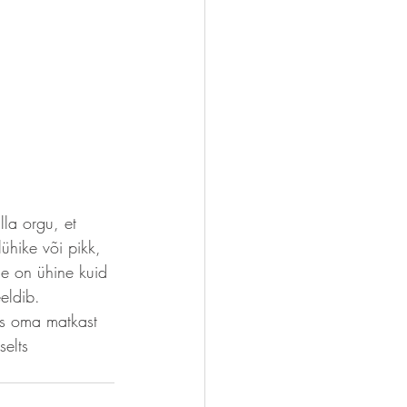
la orgu, et 
ühike või pikk, 
ne on ühine kuid 
eldib. 
us oma matkast 
selts 