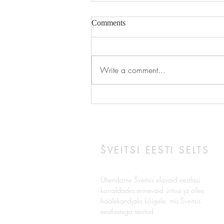
Comments
Write a comment...
Teaduspäev lastele ja noortele
ŠVEITSI EESTI SELTS
Ühendame Šveitsis elavaid eestlasi
korraldades erinevaid üritusi ja olles
häälekandjaks kõigele, mis Šveitsis
eestlastega seotud