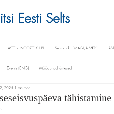
tsi Eesti Selts
LASTE ja NOORTE KLUBI
Seltsi ajakiri "MÄGI JA MERI"
AST
Events (ENG)
Möödunud üritused
22, 2025
1 min read
iseseisvuspäeva tähistamine
,