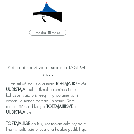
Hakka liikmeks
Kui sa ei soovi või ei saa olla TÄISLIIGE,
siis...
... on sul võimalus olla meie
TOETAJALIIGE
või
UUDISTAJA
. Seltsi liikmeks olemine ei ole
kohustus, vaid privileeg ning ootame kõiki
eestlasi ja nende peresid ühinema! Samuti
oleme rõõmsad ka iga
TOETAJALIIKME
ja
UUDISTAJA
üle.
TOETAJALIIGE
on isik, kes toetab seltsi tegevust
finantsiliselt, kuid ei saa olla hääleõiguslik liige,