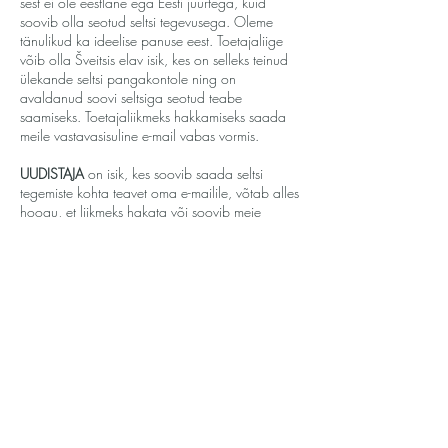
sest ei ole eestlane ega Eesti juurtega, kuid
soovib olla seotud seltsi tegevusega. Oleme
tänulikud ka ideelise panuse eest. Toetajaliige
võib olla Šveitsis elav isik, kes on selleks teinud
ülekande seltsi pangakontole ning on
avaldanud soovi seltsiga seotud teabe
saamiseks. Toetajaliikmeks hakkamiseks saada
meile vastavasisuline e-mail vabas vormis.
UUDISTAJA
on isik, kes soovib saada seltsi
tegemiste kohta teavet oma e-mailile, võtab alles
hoogu, et liikmeks hakata või soovib meie
tegemisi jälgida näiteks ka välisriigist ja tunneb
huvi eestlaste tegevuste kohta Šveitsis.
Saada e-mail
Seltsi pangakonto andmed liikmemaksu
tasumiseks või annetuse tegemiseks: