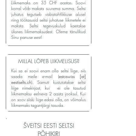
Liikmemaks on 35 CHF aastas. Soovi
korral võib maksta suurema summa. Seltsi
juhatus tegutseb vabatahtlikkuse alusel
ning töötasusid seltsi juhatuse liikmetele ei
maksta. Seltsi tegevuskulud kaetakse
üksnes liikmemaksudest. Oleme tänulikud
Sinu panuse eest!
MILLAL LÕPEB LIIKMELISUS?
Kui sa ei soovi enam olla seltsi liige, siis
saada meile e-mail (
estoswiss [at]
eestiselts.ch
). Samuti kustutatakse seltsi
liige nimekirjast, kui ei ole tasutud
liikmemaksu eelneva 2 aasta jooksul. Kui
on soov siiski liige edasi olla, on võimalus
liikmemaks tagantjärgi tasuda.
ŠVEITSI EESTI SELTSI
PÕHIKIRI