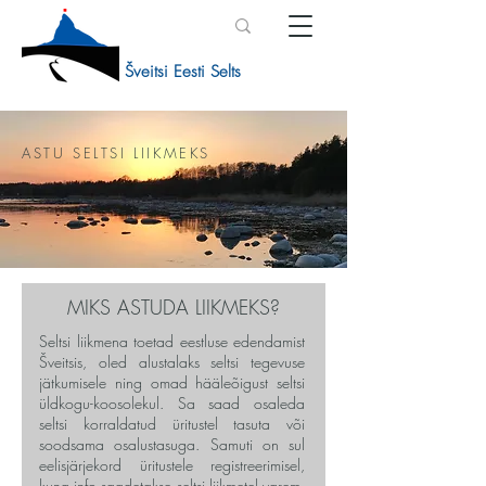
Šveitsi Eesti Selts
ASTU SELTSI LIIKMEKS
MIKS ASTUDA LIIKMEKS?
Seltsi liikmena toetad eestluse edendamist
Šveitsis, oled alustalaks seltsi tegevuse
jätkumisele ning omad hääleõigust seltsi
üldkogu-koosolekul. Sa saad osaleda
seltsi korraldatud üritustel tasuta või
soodsama osalustasuga. Samuti on sul
eelisjärjekord üritustele registreerimisel,
kuna info saadetakse seltsi liikmetel varem.