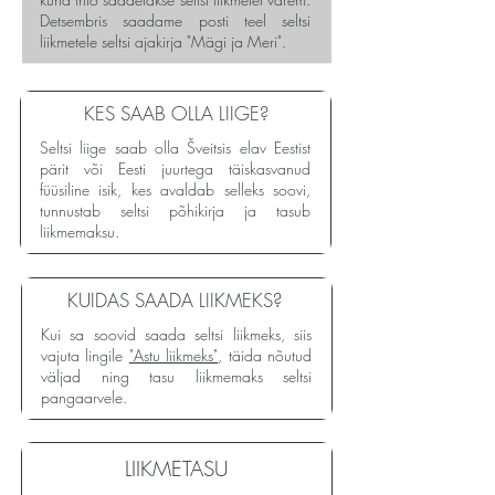
Detsembris saadame posti teel seltsi
liikmetele seltsi ajakirja "Mägi ja Meri".
KES SAAB OLLA LIIGE?
Seltsi liige saab olla Šveitsis elav Eestist
pärit või Eesti juurtega täiskasvanud
füüsiline isik, kes avaldab selleks soovi,
tunnustab seltsi põhikirja ja tasub
liikmemaksu.
KUIDAS SAADA LIIKMEKS?
Kui sa soovid saada seltsi liikmeks, siis
vajuta lingile
"Astu liikmeks"
, täida nõutud
väljad ning tasu liikmemaks seltsi
pangaarvele.
LIIKMETASU