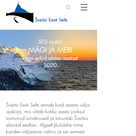
Šveitsi Eesti Selts
SESi ajakiri
MÄGI JA MERI
välja antud alates aastast
2020
Šveitsi Eesti Selts annab kord aastas välja
ajakirja, mis võtab kokku aasta jooksul
toimunud sündmused ja tutvustab Šveitsis
elavaid eestlasi. Algselt Jõululehe nime
kandev väljaanne valmis ja sai esimest