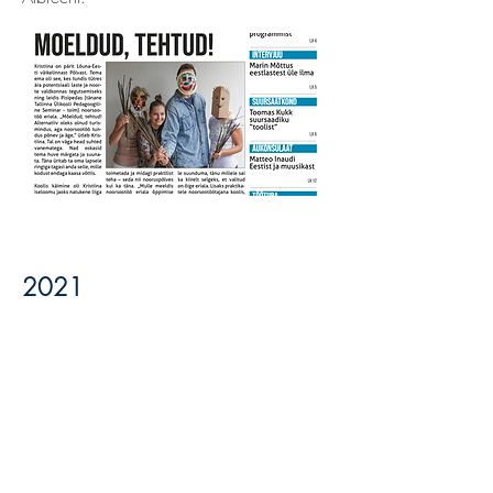
2021
Ajakiri ilmus nime all "JÕULULEHT". Suur
lugu aukonsul Michael Reiss'st.