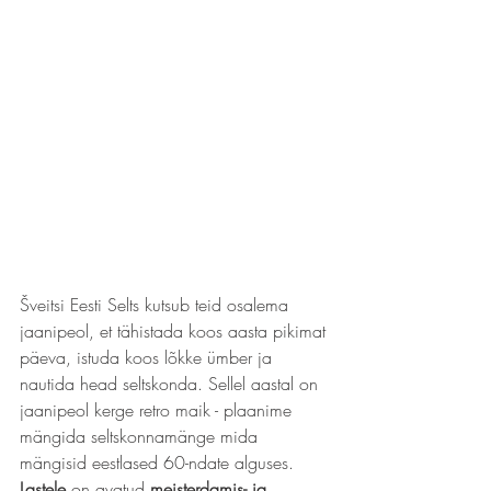
Šveitsi Eesti Selts kutsub teid osalema 
jaanipeol, et tähistada koos aasta pikimat 
päeva, istuda koos lõkke ümber ja 
nautida head seltskonda. Sellel aastal on 
jaanipeol kerge retro maik - plaanime 
mängida seltskonnamänge mida 
mängisid eestlased 60-ndate alguses. 
Lastele
 on avatud 
meisterdamis- ja 