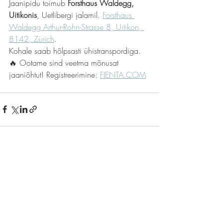
Jaanipidu toimub 
Forsthaus Waldegg, 
Uitikonis
, Uetlibergi jalamil. 
Forsthaus 
Waldegg Arthur-Rohn-Strasse 8, Uitikon, 
8142, Zürich
.
Kohale saab hõlpsasti ühistranspordiga.
🔥 Ootame sind veetma mõnusat 
jaaniõhtut! Registreerimine: 
FIENTA.COM
Comments
Write a comment...