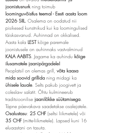
joonistusnurk
 ning toimub 
loominguvõistlus teemal - Eesti aasta loom 
2026 SIIL.
 Osalema on oodatud nii 
pisikesed kunstnikud kui ka loomingulised 
täiskasvanud. Auhinnad on okkalised. 
Aasta kala 
LEST
 kõige paremale 
joonistusele on auhinnaks vastvalminud 
KALA AABITS
. Jagame ka auhindu 
kõige 
ilusamatele jaanipärgadele!
Peoplatsil on olemas grill, 
võta kaasa 
mida soovid grillida
 ning midagi ka 
ühisele lauale
. Selts pakub joogivett ja 
coleslaw salatit. Õhtu kulmineerub 
traditsioonilise 
jaanilõkke süütamisega
. 
Täpne päevakava saadetakse osalejatele. 
Osalustasu
: 
25 CHF
 (seltsi liikmetele) või 
35 CHF
 (mitte-liikmetele). Lapsed kuni 16 
eluaastani on tasuta.