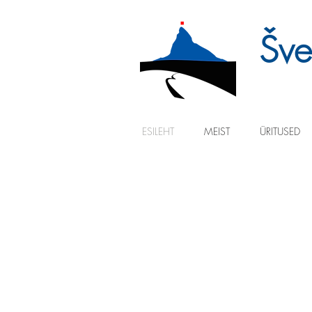
Švei
ESILEHT
MEIST
ÜRITUSED