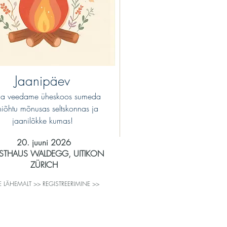
Jaanipäev
 ja veedame üheskoos sumeda
niõhtu mõnusas seltskonnas ja
jaanilõkke kumas!
20. juuni 2026
STHAUS WALDEGG, UITIKON
ZÜRICH
E LÄHEMALT >> REGISTREERIMINE >>