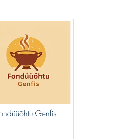
ondüüõhtu Genfis