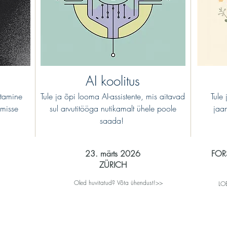
AI koolitus
stamine
Tule ja õpi looma AI-assistente, mis aitavad
Tule
misse
sul arvutitööga nutikamalt ühele poole
jaa
saada!
23. märts 2026
FOR
ZÜRICH
Oled huvitatud? Võta ühendust!>>
LO