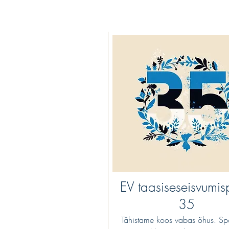
EV taasiseseisvumi
35
Tähistame koos vabas õhus. Spo