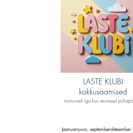
LASTE KLUBI
kokkusaamised
toimuvad iga kuu esimesel pühapä
Jaanuar-juuni, september-detsembe