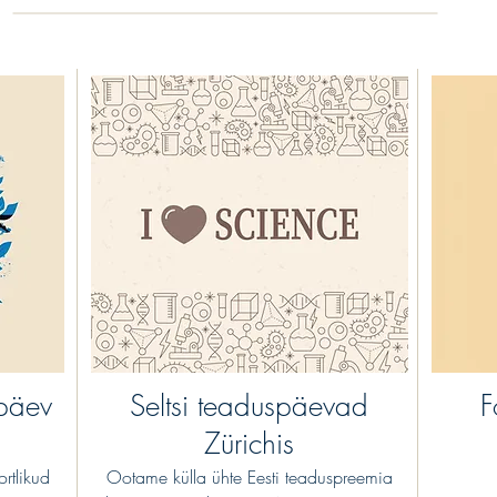
späev
Seltsi teaduspäevad
F
Zürichis
rtlikud
Ootame külla ühte Eesti teaduspreemia