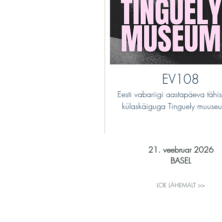
EV108
Eesti vabariigi aastapäeva tähi
külaskäiguga Tinguely muuseu
21. veebruar 2026
BASEL
LOE LÄHEMALT >>