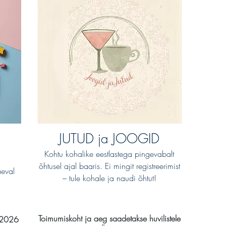
JUTUD ja JOOGID
Kohtu kohalike eestlastega pingevabalt
õhtusel ajal baaris. Ei mingit registreerimist
eval
– tule kohale ja naudi õhtut!
Toimumiskoht ja aeg saadetakse huvilistele
r 2026