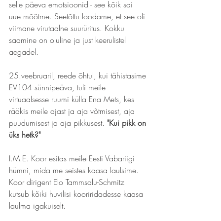
selle päeva emotsioonid - see kõik sai 
uue mõõtme. Seetõttu loodame, et see oli 
viimane virutaalne suurüritus. Kokku 
saamine on oluline ja just keerulistel 
aegadel.
25.veebruaril, reede õhtul, kui tähistasime 
EV104 sünnipeäva, tuli meile 
virtuaalsesse ruumi külla Ena Mets, kes 
rääkis meile ajast ja aja võtmisest, aja 
puudumisest ja aja pikkusest. 
"Kui pikk on 
üks hetk?"
I.M.E. Koor esitas meile Eesti Vabariigi 
hümni, mida me seistes kaasa laulsime. 
Koor dirigent Elo Tammsalu-Schmitz 
kutsub kõiki huvilisi kooriridadesse kaasa 
laulma igakuiselt.