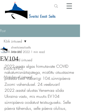
Šveitsi Eesti Selts
Post
Kõik üritused
shveitsieestiselts
Kõik üritused
Mar 20, 2022
1 min read
EV104
Möödunud üritused
2022.aasta algas hirmutavate COVID 
Events (ENG)
nakatumisnäitajatega, mistõttu otsustasime 
Möödunud üritused
pidada Eesti Vabariigi 104.sünnipäeva 
Zoomi vahendusel. 24.veebruaril 
2022.aastal alustas Venemaa sõda 
Ukraina vastu, mis muutis EV104 
sünnipäeva oodatust teistsuguseks. Selle 
päeva tähendus, selle päeva olulisus, 