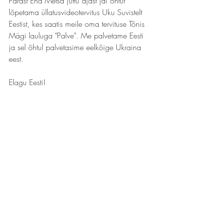
Pärast Ena Metsa juttu ajast jäi õhtut 
lõpetama üllatusvideotervitus Uku Suvistelt 
Eestist, kes saatis meile oma tervituse Tõnis 
Mägi lauluga "Palve". Me palvetame Eesti 
ja sel õhtul palvetasime eelkõige Ukraina 
eest.
Elagu Eesti!