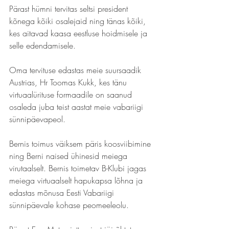
Pärast hümni tervitas seltsi president 
kõnega kõiki osalejaid ning tänas kõiki, 
kes aitavad kaasa eestluse hoidmisele ja 
selle edendamisele.
Oma tervituse edastas meie suursaadik 
Austrias, Hr Toomas Kukk, kes tänu 
virtuaalürituse formaadile on saanud 
osaleda juba teist aastat meie vabariigi 
sünnipäevapeol.
Bernis toimus väiksem päris koosviibimine 
ning Berni naised ühinesid meiega 
virutaalselt. Bernis toimetav B-Klubi jagas 
meiega virtuaalselt hapukapsa lõhna ja 
edastas mõnusa Eesti Vabariigi 
sünnipäevale kohase peomeeleolu.